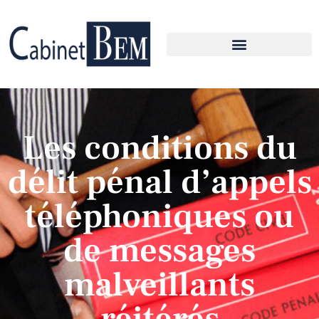
Les conditions du
délit pénal d’appels
téléphoniques ou
de messages
malveillants