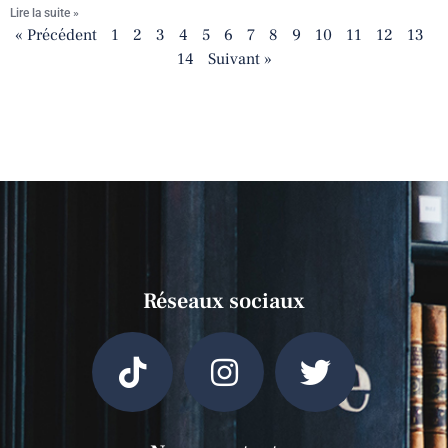
Lire la suite »
« Précédent
1
2
3
4
5
6
7
8
9
10
11
12
13
14
Suivant »
Réseaux sociaux